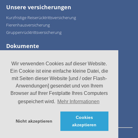
Unsere versicherungen
Kurzfristige Reiserücktrittsversicherung
Fierenhausversicherung
Gruppenrücktrittsversicherung
Dokumente
Versicherungskarten
Versicherungsbedingungen
Wir verwenden Cookies auf dieser Website.
Ein Cookie ist eine einfache kleine Datei, die
Wir unterstützen:
mit Seiten dieser Website [und / oder Flash-
Anwendungen] gesendet und von Ihrem
Browser auf Ihrer Festplatte Ihres Computers
gespeichert wird.
Mehr Informationen
Cookies
Nicht akzeptieren
akzeptieren
© Recreatieverzekeringen 2026