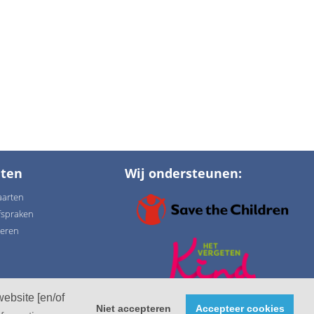
ten
Wij ondersteunen:
aarten
fspraken
ieren
ebsite [en/of
Niet accepteren
Accepteer cookies