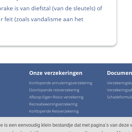
rake is van diefstal (van de sleutels) of
r feit (zoals vandalisme aan het
Onze verzekeringen
Documen
Kortlopende annuleringsverzekering
Verzekeringsk
Doorlopende reisverzekering
Verzekeringsa
Afkoop Eigen Risico verzekering
Schadeformul
Recreatiewoningverzekering
Kortlopende Reisverzekering
Groepsannuleringsverzekering
 is een eenvoudig klein bestandje dat met pagina’s van deze w