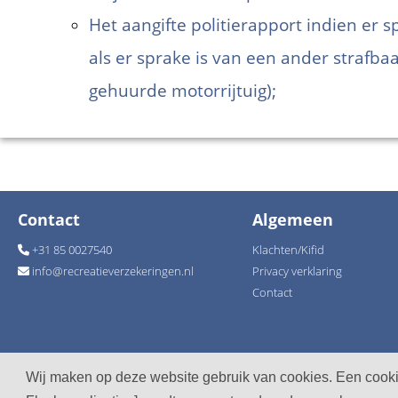
Het aangifte politierapport indien er sp
als er sprake is van een ander strafbaa
gehuurde motorrijtuig);
Contact
Algemeen
+31 85 0027540
Klachten/Kifid
info
@
recreatieverzekeringen.nl
Privacy verklaring
Contact
Wij maken op deze website gebruik van cookies. Een cookie
© Recreatieverzekeringen 2026