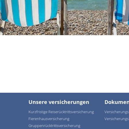
Unsere versicherungen
Dokumen
Kurzfristige Reiserücktrittsversicherung
Versicherungs
Fierenhausversicherung
Versicherung
Gruppenrücktrittsversicherung