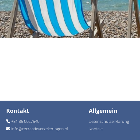
Kontakt
Allgemein
+31 85 0027540
Datenschutzerklärung
info
@
recreatieverzekeringen.nl
Kontakt