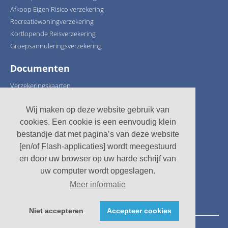
Afkoop Eigen Risico verzekering
Recreatiewoningverzekering
Kortlopende Reisverzekering
Groepsannuleringsverzekering
Documenten
Verzekeringskaarten
Verzekeringsafspraken
Schadeformulieren
Wij maken op deze website gebruik van
cookies. Een cookie is een eenvoudig klein
Wij ondersteunen:
bestandje dat met pagina’s van deze website
[en/of Flash-applicaties] wordt meegestuurd
en door uw browser op uw harde schrijf van
uw computer wordt opgeslagen.
Meer informatie
Niet accepteren
Accepteer cookies
© Recreatieverzekeringen 2026