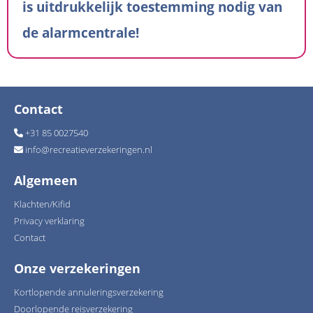
is uitdrukkelijk toestemming nodig van
de alarmcentrale!
Contact
+31 85 0027540
info
@
recreatieverzekeringen.nl
Algemeen
Klachten/Kifid
Privacy verklaring
Contact
Onze verzekeringen
Kortlopende annuleringsverzekering
Doorlopende reisverzekering