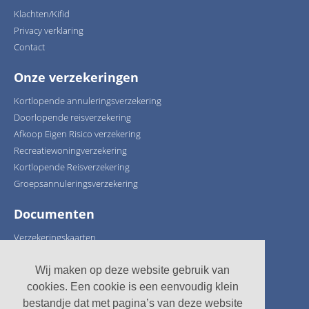
Klachten/Kifid
Privacy verklaring
Contact
Onze verzekeringen
Kortlopende annuleringsverzekering
Doorlopende reisverzekering
Afkoop Eigen Risico verzekering
Recreatiewoningverzekering
Kortlopende Reisverzekering
Groepsannuleringsverzekering
Documenten
Verzekeringskaarten
Verzekeringsafspraken
Schadeformulieren
Wij maken op deze website gebruik van
cookies. Een cookie is een eenvoudig klein
Wij ondersteunen:
bestandje dat met pagina’s van deze website