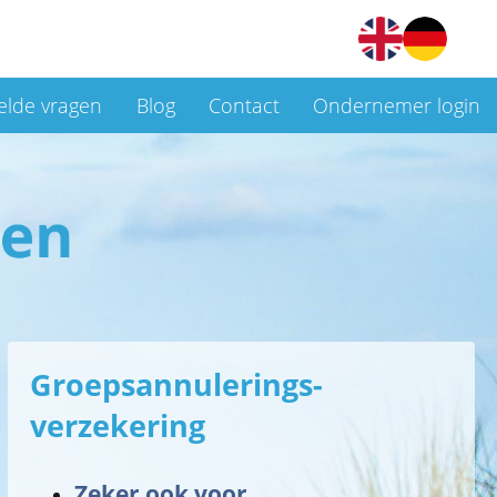
elde vragen
Blog
Contact
Ondernemer login
Groepsannulerings-
verzekering
Zeker ook voor