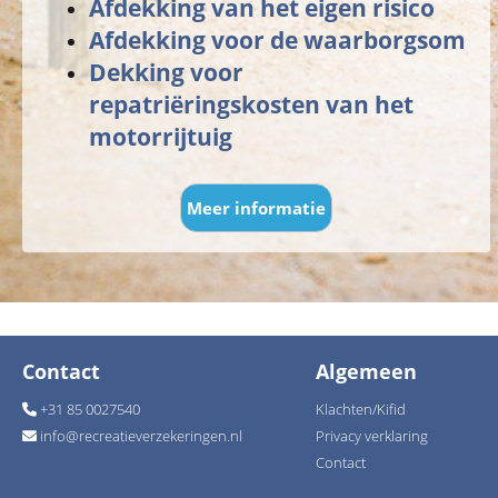
Afdekking van het eigen risico
Afdekking voor de waarborgsom
Dekking voor
repatriëringskosten van het
motorrijtuig
Meer informatie
Contact
Algemeen
+31 85 0027540
Klachten/Kifid
info
@
recreatieverzekeringen.nl
Privacy verklaring
Contact