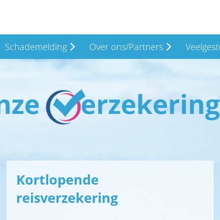
Schademelding
Over ons/Partners
Veelgest
Kortlopende
reisverzekering