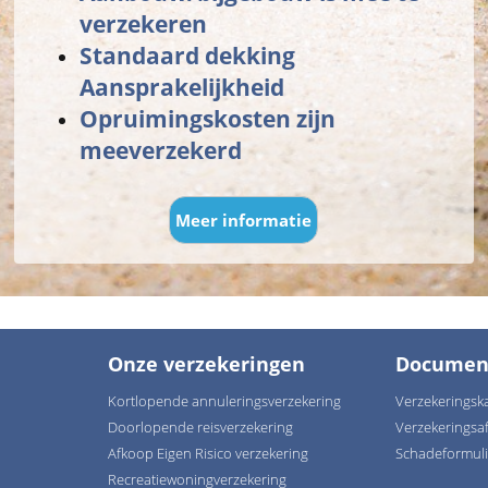
verzekeren
Standaard dekking
Aansprakelijkheid
Opruimingskosten zijn
meeverzekerd
Meer informatie
Onze verzekeringen
Documen
Kortlopende annuleringsverzekering
Verzekeringsk
Doorlopende reisverzekering
Verzekeringsa
Afkoop Eigen Risico verzekering
Schadeformul
Recreatiewoningverzekering