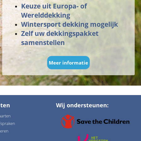
Keuze uit Europa- of
Werelddekking
Wintersport dekking mogelijk
Zelf uw dekkingspakket
samenstellen
Meer informatie
ten
Wij ondersteunen:
aarten
fspraken
ieren